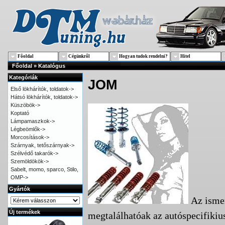
Fõoldal
Cégünkről
Hogyan tudok rendelni?
Hitel
Főoldal
»
Katalógus
Kategóriák
JOM
Első lökhárítók, toldatok->
Hátsó lökhárítók, toldatok->
Küszöbök->
Koptató
Lámpamaszkok->
Légbeömlők->
Morcosítások->
Szárnyak, tetőszárnyak->
Szélvédő takarók->
Szemöldökök->
Sabelt, momo, sparco, Stilo,
OMP->
Gyártók
Az isme
Új termékek
megtalálhatóak az autóspecifiki