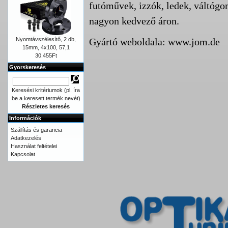
futóművek, izzók, ledek, váltógo
nagyon kedvező áron.
Nyomtávszélesítő, 2 db,
Gyártó weboldala:
www.jom.de
15mm, 4x100, 57,1
30.455Ft
Gyorskeresés
Keresési kritériumok (pl. íra
be a keresett termék nevét)
Részletes keresés
Információk
Szállítás és garancia
Adatkezelés
Használat feltételei
Kapcsolat